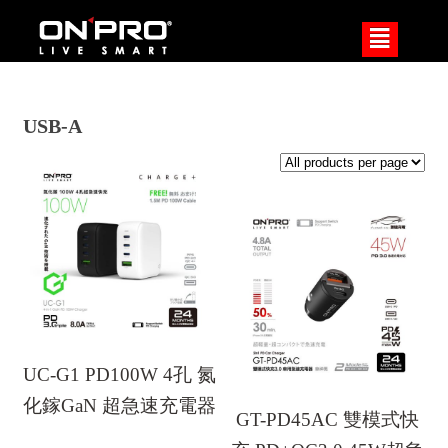
²
USB-A
UC-G1 PD100W 4孔 氮
化鎵GaN 超急速充電器
GT-PD45AC 雙模式快