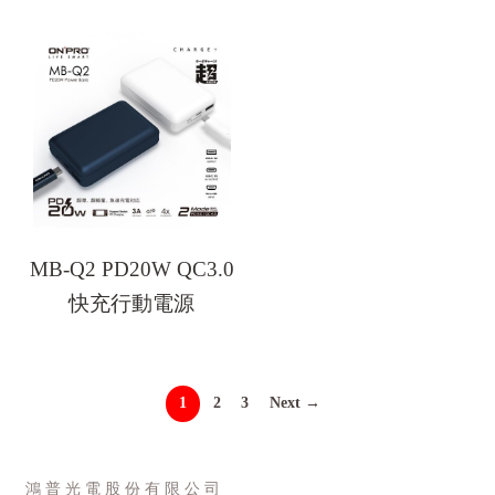
MB-Q2 PD20W QC3.0
快充行動電源
1
2
3
Next →
鴻 普 光 電 股 份 有 限 公 司