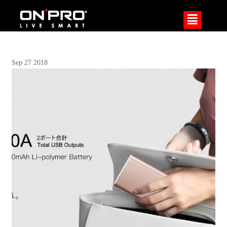
²
Sep
27
2018