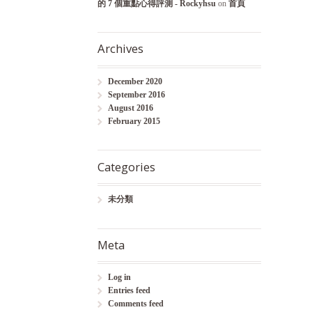
的 7 個重點心得評測 - Rockyhsu
on
首頁
Archives
December 2020
September 2016
August 2016
February 2015
Categories
未分類
Meta
Log in
Entries feed
Comments feed