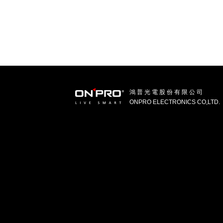
鴻 普 光 電 股 份 有 限 公 司
ONPRO ELECTRONICS CO,LTD.