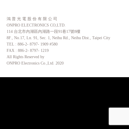
鴻 普 光 電 股 份 有 限 公 司
ONPRO ELECTRONICS CO,LTD.
114 台北市內湖區內湖路一段91巷17號8樓
8F., No.17, Ln. 91, Sec. 1, Neihu Rd., Neihu Dist., Taipei City
TEL : 886-2- 8797- 1909 #580
FAX : 886-2- 8797- 1219
All Rights Reserved by
ONPRO Electronics Co.,Ltd. 2020