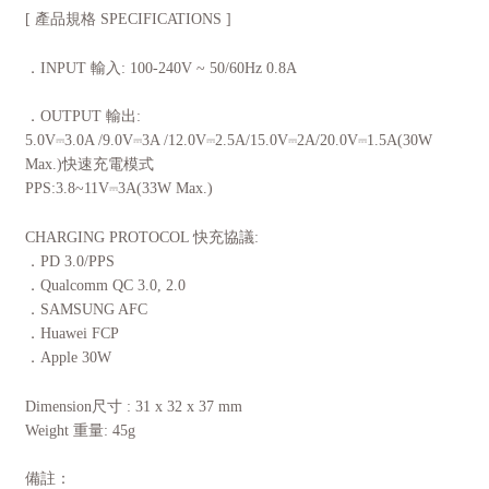
[ 產品規格 SPECIFICATIONS ]
．INPUT 輸入: 100-240V ~ 50/60Hz 0.8A
．OUTPUT 輸出:
5.0V⎓3.0A /9.0V⎓3A /12.0V⎓2.5A/15.0V⎓2A/20.0V⎓1.5A(30W
Max.)快速充電模式
PPS:3.8~11V⎓3A(33W Max.)
CHARGING PROTOCOL 快充協議:
．PD 3.0/PPS
．Qualcomm QC 3.0, 2.0
．SAMSUNG AFC
．Huawei FCP
．Apple 30W
Dimension尺寸 : 31 x 32 x 37 mm
Weight 重量: 45g
備註：