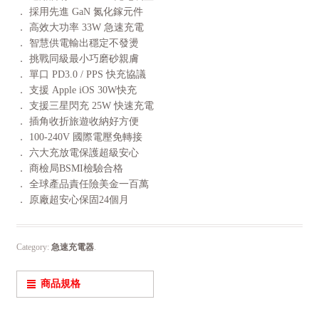
． 採用先進 GaN 氮化鎵元件
． 高效大功率 33W 急速充電
． 智慧供電輸出穩定不發燙
． 挑戰同級最小巧磨砂親膚
． 單口 PD3.0 / PPS 快充協議
． 支援 Apple iOS 30W快充
． 支援三星閃充 25W 快速充電
． 插角收折旅遊收納好方便
． 100-240V 國際電壓免轉接
． 六大充放電保護超級安心
． 商檢局BSMI檢驗合格
． 全球產品責任險美金一百萬
． 原廠超安心保固24個月
Category:
急速充電器
.
商品規格