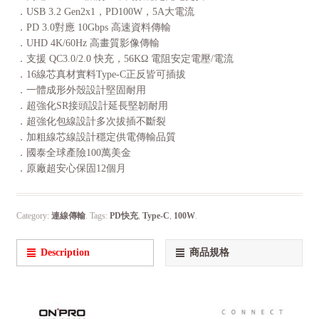
．USB 3.2 Gen2x1，PD100W，5A大電流
．PD 3.0對應 10Gbps 高速資料傳輸
．UHD 4K/60Hz 高畫質影像傳輸
．支援 QC3.0/2.0 快充，56KΩ 電阻安定電壓/電流
．16線芯真材實料Type-C正反皆可插拔
．一體成形外殼設計堅固耐用
．超強化SR接頭設計延長堅韌耐用
．超強化包線設計多次拔插不斷裂
．加粗線芯線設計穩定供電傳輸品質
．國泰全球產險100萬美金
．原廠超安心保固12個月
Category:
連線傳輸
.
Tags:
PD快充
,
Type-C
,
100W
.
Description
商品規格