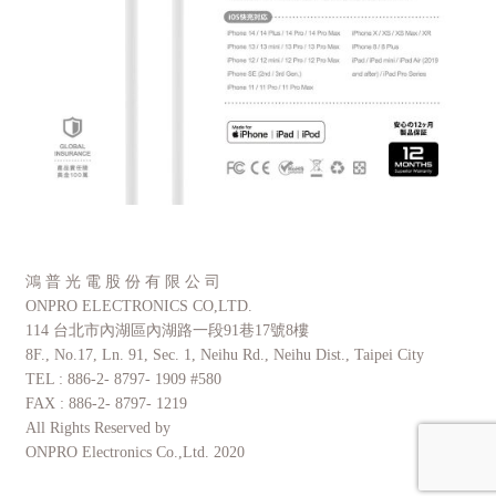
鴻 普 光 電 股 份 有 限 公 司
ONPRO ELECTRONICS CO,LTD.
114 台北市內湖區內湖路一段91巷17號8樓
8F., No.17, Ln. 91, Sec. 1, Neihu Rd., Neihu Dist., Taipei City
TEL : 886-2- 8797- 1909 #580
FAX : 886-2- 8797- 1219
All Rights Reserved by
ONPRO Electronics Co.,Ltd. 2020