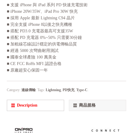
■ 支援 iPhone 與 iPad 系列 PD 快速充電技術
■ iPhone 20W/35W、iPad Pro 30W 快充
■ 採用 Apple 最新 Lightning C94 晶片
■ 完全支援 iPhone 8以後之快充機種
■ 搭配 PD3.0 充電器最高可支援35W
■ 搭配 PD 充電器 0%~50% 只需要30分鐘
■ 加粗線芯線設計穩定的供電傳輸品質
■ 經過 5000 次彎曲耐用測試
■ 國泰全球產險 100 萬美金
■ CE FCC RoHs MFI 認證合格
■ 原廠超安心保固一年
Category:
連線傳輸
.
Tags:
Lightning
,
PD快充
,
Type-C
.
Description
商品規格