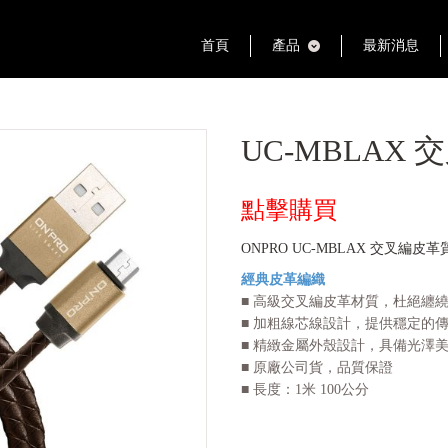
首頁
產品
最新消息
UC-MBLAX
點擊購買
ONPRO UC-MBLAX 交叉編皮革
經典皮革編織
■ 高級交叉編皮革材質，杜絕纏
■ 加粗線芯線設計，提供穩定的
■ 精緻金屬外殼設計，具備光澤
■ 原廠公司貨，品質保證
■ 長度：1米 100公分