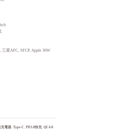
tch
充
 三星AFC, SFCP, Apple 30W
速充電器
,
Type-C
,
PD3.0快充
,
QC4.0