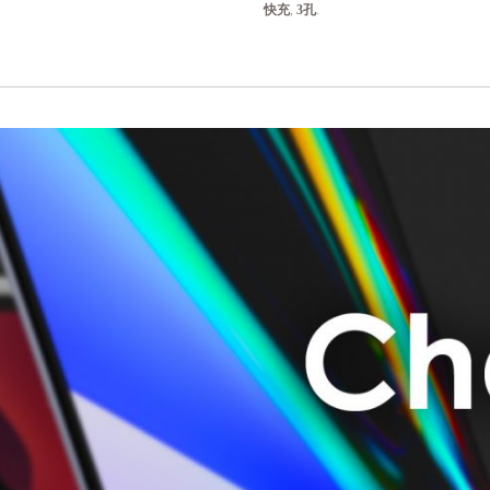
快充
,
3孔
.