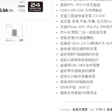
最新PPS / PD3.0 快充協議
USB-C/PD 65W 大功率輸出
支援三星超快速充電 2.0 45W
超支援 筆電,平板,手機, 任天堂Swi
支援iPhone 20W, iPad Pro 30W快
PD+QC雙快二合一超急速充電
智能充電6大保護機制
超兼容 QC4+,4.0 3.0華為FCP, SCP,
超快速3部設備同時充電
超有型輕巧精緻簡約外型
超貼心插角收折收納設計
超通用100~240V全球電壓
超好帶出遊隨身好攜帶
超安心24個月原廠保固
商檢局BSMI檢驗合格
BSMI字號：R38727
國泰全球產險100萬美金
Category:
急速充電器
.
Tags:
USB-A
,
急