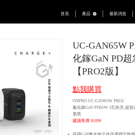
首頁
產品
最新消息
UC-GAN65W 
化鎵GaN PD
【PRO2版】
點我購買
ONPRO UC-GAN65W PRO2
氮化鎵GaN PD65W 3孔快充 超急速
墨黑
建議售價 $1090
採用GaN氮化鎵元件供電穩定散