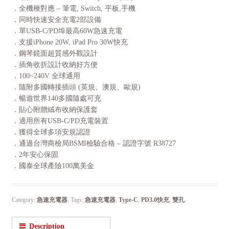
．全機種對應 – 筆電, Switch, 平板,手機
．同時快速安全充電2部設備
．單USB-C/PD埠最高60W急速充電
．支援iPhone 20W, iPad Pro 30W快充
．鋼琴鏡面超質感外觀設計
．插角收折設計收納好方便
．100~240V 全球通用
．隨附多國轉接插頭 (英規、澳規、歐規)
．暢遊世界140多國隨處可充
．貼心附贈絨布收納保護套
．適用所有USB-C/PD充電裝置
．獲得全球多項安規認證
．通過台灣商檢局BSMI檢驗合格 – 認證字號 R38727
．2年安心保固
．國泰全球產險100萬美金
Category:
急速充電器
.
Tags:
急速充電器
,
Type-C
,
PD3.0快充
,
雙孔
.
Description