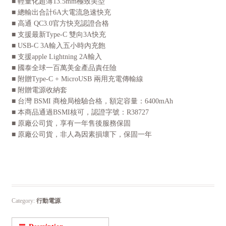
■ 輕量化超薄13.5mm極致美型
■ 總輸出合計6A大電流急速快充
■ 高通 QC3.0官方快充認證合格
■ 支援最新Type-C 雙向3A快充
■ USB-C 3A輸入五小時內充飽
■ 支援apple Lightning 2A輸入
■ 國泰全球一百萬美金產品責任險
■ 附贈Type-C + MicroUSB 兩用充電傳輸線
■ 附贈電源收納套
■ 台灣 BSMI 商檢局檢驗合格，額定容量：6400mAh
■ 本商品通過BSMI核可，認證字號：R38727
■ 原廠公司貨，享有一年售後服務保固
■ 原廠公司貨，非人為因素損壞下，保固一年
Category:
行動電源
.