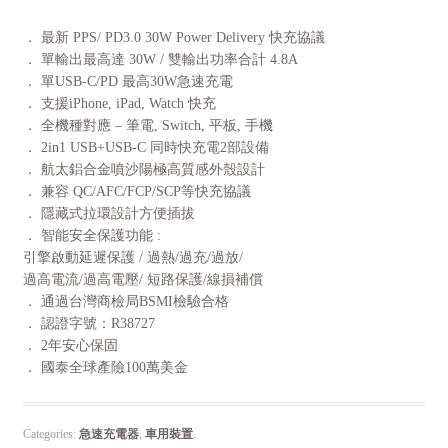
． 最新 PPS/ PD3.0 30W Power Delivery 快充協議
． 單輸出最高達 30W / 雙輸出功率合計 4.8A
． 單USB-C/PD 最高30W急速充電
． 支援iPhone, iPad, Watch 快充
． 全機種對應 – 筆電, Switch, 平板, 手機
． 2in1 USB+USB-C 同時快充電2部設備
． 航太鋁合金噴沙陽極高質感外殼設計
． 兼容 QC/AFC/FCP/SCP等快充協議
． 隱藏式拉環設計方便插拔
． 智能安全保護功能 :
引擎啟動延遲保護 / 過熱/過充/過放/
過高電流/過高電壓/ 短路保護/線損補償
． 通過台灣商檢局BSMI檢驗合格
． 認證字號：R38727
． 2年安心保固
． 國泰全球產險100萬美金
Categories:
急速充電器
,
車用裝置
.