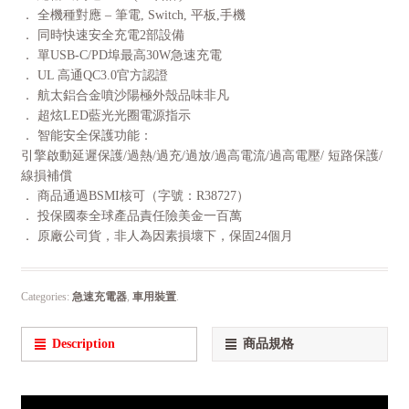
． 全機種對應 – 筆電, Switch, 平板,手機
． 同時快速安全充電2部設備
． 單USB-C/PD埠最高30W急速充電
． UL 高通QC3.0官方認證
． 航太鋁合金噴沙陽極外殼品味非凡
． 超炫LED藍光光圈電源指示
． 智能安全保護功能：
引擎啟動延遲保護/過熱/過充/過放/過高電流/過高電壓/ 短路保護/
線損補償
． 商品通過BSMI核可（字號：R38727）
． 投保國泰全球產品責任險美金一百萬
． 原廠公司貨，非人為因素損壞下，保固24個月
Categories:
急速充電器
,
車用裝置
.
Description
商品規格