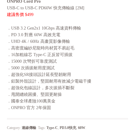
ONPRO Cord Pro
USB-C to USB-C PD60W 快充傳輸線 [2M]
建議售價 $499
．USB 3.2 Gen2x1 10Gbps 高速資料傳輸
．PD 3.0 對應 60W 高效充電
．UHD 4K / 60Hz 高畫質影像傳輸
．高密度編紗尼龍時尚材質不易起毛
．16加粗線芯 Type-C 正反皆可插拔
．15000 次彎折可靠度測試
．5000 次插拔耐用度測試
．超強化SR接頭設計延長堅韌耐用
．鋁製外殼設計，堅固耐用有效減少電磁干擾
．超強化包線設計，多次拔插不斷裂
．甩開纏繞困擾、堅固更耐操
．國泰全球產險100萬美金
．ONPRO 官方 2年保固
Category:
連線傳輸
.
Tags:
Type-C
,
PD3.0快充
,
60W
.