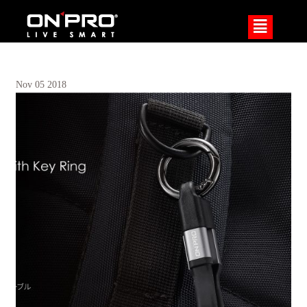
²
Nov
05
2018