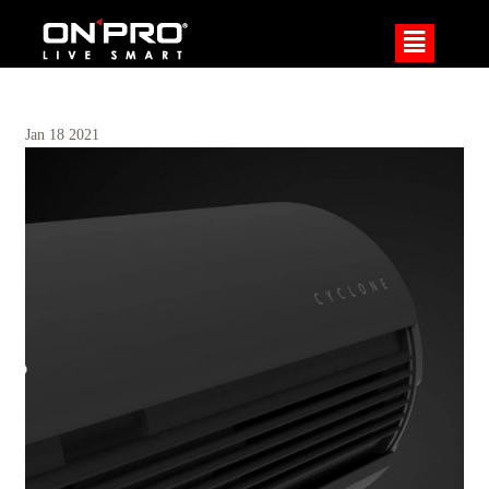
²
Jan
18
2021